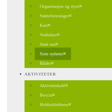
Organisasjon og styre
Støtteforeninger
Kart
Vedtekter
Støtt oss
Siste nyheter
Bilder
AKTIVITETER
Aktivitetskafé
Boccia
Hobbyklubbene