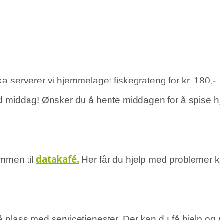
 serverer vi hjemmelaget fiskegrateng for kr. 180,-. T
 god middag! Ønsker du å hente middagen for å spise 
datakafé
.
ommen til
Her får du hjelp med problemer knyt
 plass med servicetjenester. Der kan du få hjelp o