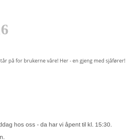
16
m står på for brukerne våre! Her - en gjeng med sjåfører!
dag hos oss - da har vi åpent til kl. 15:30.
n.