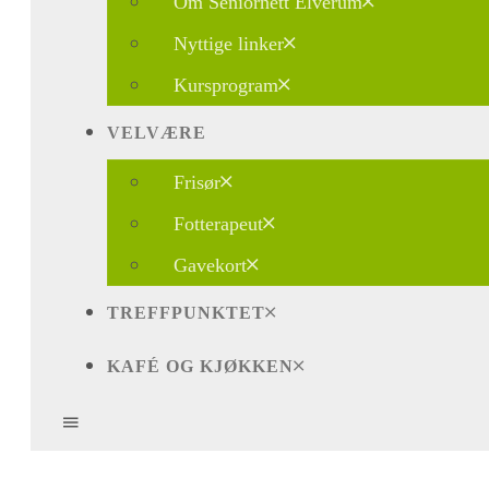
Om Seniornett Elverum
Nyttige linker
Kursprogram
VELVÆRE
Frisør
Fotterapeut
Gavekort
TREFFPUNKTET
KAFÉ OG KJØKKEN