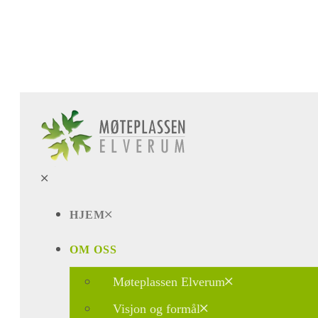
HJEM
OM OSS
Møteplassen Elverum
Visjon og formål