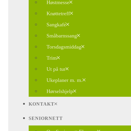
Høstmesse
Knøttetreff
Sangkafé
Småbarnssang
Torsdagsmiddag
Trim
Ut på tur
Ukeplaner m. m.
Hørselshjelp
KONTAKT
SENIORNETT