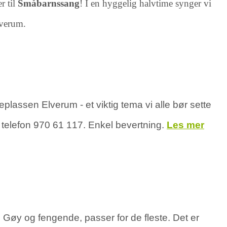
r til
Småbarnssang
!
I en hyggelig halvtime synger vi
lverum.
plassen Elverum - et viktig tema vi alle bør sette
 telefon 970 61 117. Enkel bevertning.
Les mer
 Gøy og fengende, passer for de fleste. Det er