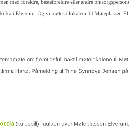
mmen med foreldre, besteforeldre eller andre omsorgspersone
kirka i Elverum. Og vi møtes i lokalene til Møteplassen E
 temamøte om fremtidsfullmakt i møtelokalene til Møte
atfirma Hartz. Påmelding til Trine Synnøve Jensen på
occia
(kulespill) i aulaen over Møteplassen Elverum.