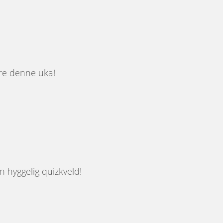
åre denne uka!
 en hyggelig quizkveld!