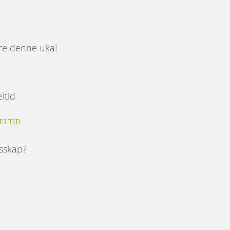
åre denne uka!
ELTID
esskap?