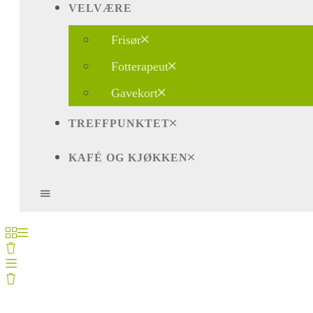
VELVÆRE
Frisør
Fotterapeut
Gavekort
TREFFPUNKTET
KAFÉ OG KJØKKEN