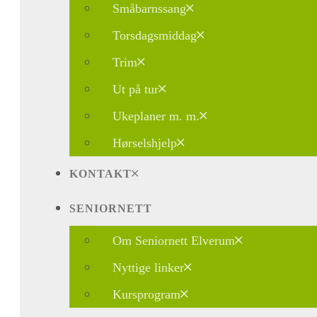
Småbarnssang
Torsdagsmiddag
Trim
Ut på tur
Ukeplaner m. m.
Hørselshjelp
KONTAKT
SENIORNETT
Om Seniornett Elverum
Nyttige linker
Kursprogram