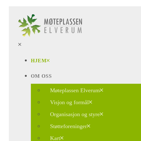
HJEM
OM OSS
Møteplassen Elverum
Visjon og formål
Organisasjon og styre
Støtteforeninger
Kart