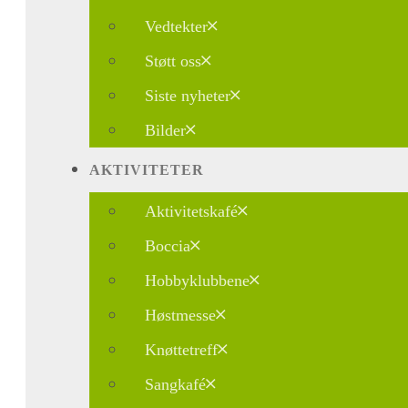
Vedtekter
Støtt oss
Siste nyheter
Bilder
AKTIVITETER
Aktivitetskafé
Boccia
Hobbyklubbene
Høstmesse
Knøttetreff
Sangkafé